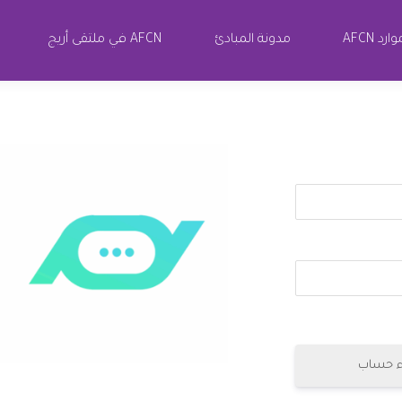
ارد AFCN
مدونة المبادئ
AFCN في ملتقى أريج
ء حساب