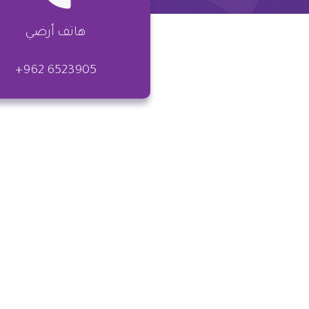
هاتف أرضي
+962 6523905