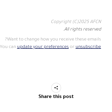
Copyright (C)2025 AFCN
All rights reserved.
Want to change how you receive these emails?
You can
update your preferences
or
unsubscribe
Share this post