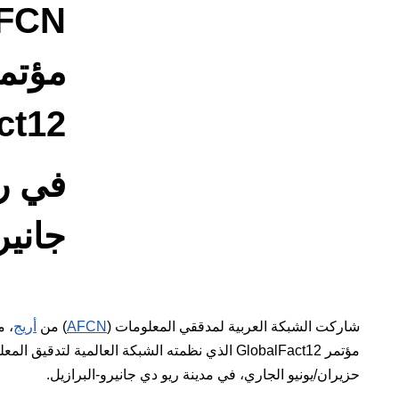
مؤتم
ct12
في ر
جاني
شاركت الشبكة العربية لمدققي المعلومات (
AFCN
) من
أريج
، م
حزيران/يونيو الجاري، في مدينة ريو دي جانيرو-البرازيل.