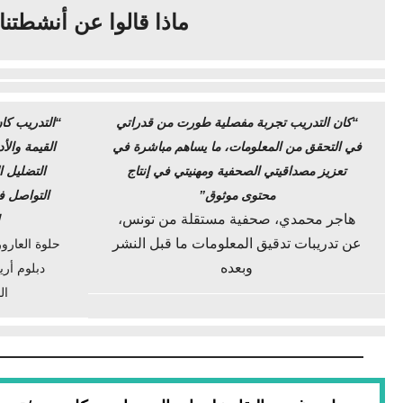
ماذا قالوا عن أنشطتنا
“كان التدريب تجربة مفصلية طورت من قدراتي
“التدريب كا
في التحقق من المعلومات، ما يساهم مباشرة في
القيمة وال
تعزيز مصداقيتي الصحفية ومهنيتي في إنتاج
التضليل 
محتوى موثوق”
التواصل ف
هاجر محمدي، صحفية مستقلة من تونس،
عن تدريبات تدقيق المعلومات ما قبل النشر
حلوة العار
وبعده
دبلوم أر
ال