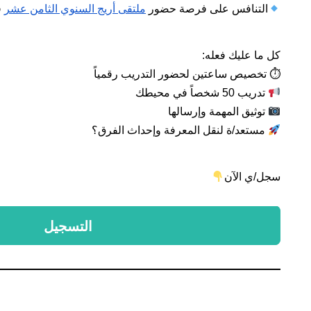
التنافس على فرصة حضور
ملتقى أريج السنوي الثامن عشر
ف
كل ما عليك فعله:
⏱ تخصيص ساعتين لحضور التدريب رقمياً
تدريب 50 شخصاً في محيطك
توثيق المهمة وإرسالها
مستعد/ة لنقل المعرفة وإحداث الفرق؟
سجل/ي الآن
التسجيل