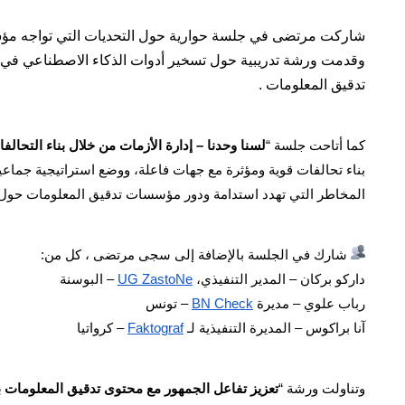
شاركت مرتضى في جلسة حوارية حول التحديات التي تواجه مؤ
وقدمت ورشة تدريبية حول تسخير أدوات الذكاء الاصطناعي في 
تدقيق المعلومات .
كما أتاحت جلسة “
لسنا وحدنا – إدارة الأزمات من خلال بناء التحالف
بناء تحالفات قوية ومؤثرة مع جهات فاعلة، ووضع استراتيجية جماعية
المخاطر التي تهدد استدامة ودور مؤسسات تدقيق المعلومات حول ا
شارك في الجلسة بالإضافة إلى سجى مرتضى ، كل من:
داركو بركان – المدير التنفيذي،
UG ZastoNe
– البوسنة
رباب علوي – مديرة
BN Check
– تونس
آنا براكوس – المديرة التنفيذية لـ
Faktograf
– كرواتيا
وتناولت ورشة “
تعزيز تفاعل الجمهور مع محتوى تدقيق المعلومات ب