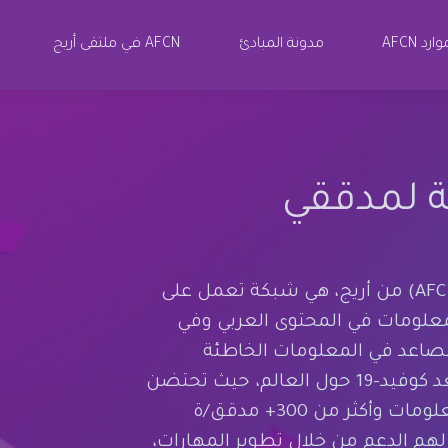
ارد AFCN
مدونة المبادئ
AFCN في ملتقى أريج
ة لمدققي
الشبكة العربية لمدققي المعلومات (AFCN) من أريج، هي شبكة تعمل على
لمعلومات في المحتوى العربي وفي
لتصاعد في المعلومات الخاطئة
والمضللة وسط أزمات غير مسبوقة بعد كوفيد-19 حول العالم، حيث تحتضن
الشبكة 30+ مؤسسة/مبادرة تدقيق معلومات وأكثر من 300+ مدقق/ة
هم الدعم من خلال تطوير المهارات،