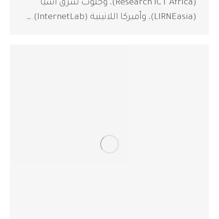
(Research ICT Africa)، وجنوب شرق آسيا
(LIRNEasia)، وأميركا اللاتينية (InternetLab).…