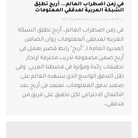
في زمن اضطراب العالم… أريج تطلِق
الشبكة العربية لمدققي المعلومات
الأبحاث والدراسات
admin
By
يوليو 4, 2021
في زمن اضطراب العالم… أريج تطلِق الشبكة
العربية لمدققي المعلومات روان الضامن
المديرة العامة لـ “أريج” رابط قصير نعمل في
أريج ضمن مصفوفة تدريب محترفة لإنجاز
تحقيقات رائدة ومؤثرة في محيطنا العربي. وفي
ظل التدفق الواسع الذي يشهده العالم على
صعيد تدفق المعلومات، نعتمد في أريج بعد
الاكتمال الاحترافي لكل تحقيق على فريق من
مدققي…