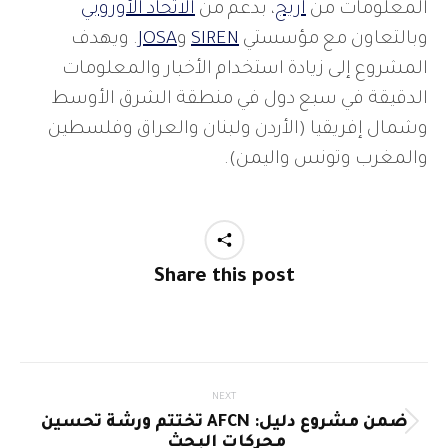
المعلومات من
أريج
، بدعم من
الاتحاد الأوروبي
وبالتعاون مع مؤسستي
SIREN
و
JOSA
. ويهدف
المشروع إلى زيادة استخدام الأخبار والمعلومات
الدقيقة في سبع دول في منطقة الشرق الأوسط
وشمال إفريقيا (الأردن ولبنان والعراق وفلسطين
والمغرب وتونس واليمن).
Share this post
Post
NEXT
ضمن مشروع دليل: AFCN تختتم ورشة تحسين
navigation
Next
محركات البحث