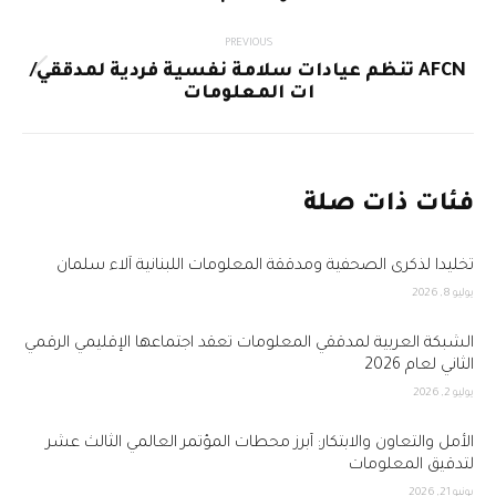
post:
PREVIOUS
AFCN تنظم عيادات سلامة نفسية فردية لمدققي/
Previous
ات المعلومات
post:
فئات ذات صلة
تخليداً لذكرى الصحفية ومدققة المعلومات اللبنانية آلاء سلمان
يوليو 8, 2026
الشبكة العربية لمدققي المعلومات تعقد اجتماعها الإقليمي الرقمي
الثاني لعام 2026
يوليو 2, 2026
الأمل والتعاون والابتكار: أبرز محطات المؤتمر العالمي الثالث عشر
لتدقيق المعلومات
يونيو 21, 2026