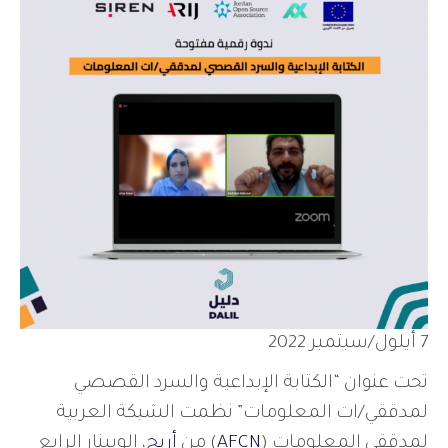
7 أيلول/سبتمبر 2022
تحت عنوان “الكتابة الإبداعية والسرد القصصي
لمدققي/ات المعلومات” نظمت الشبكة العربية
لمدققي المعلومات (
AFCN
) من
أريج
، الويبنار الرابع