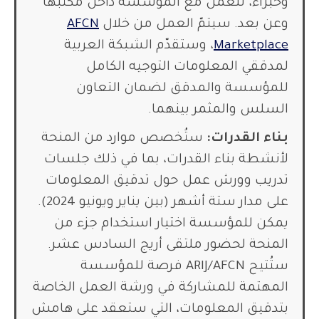
وخبراء، للعمل مع المؤسسة داخل مكتبها
وعن بعد. سيتمّ العمل من خلال
AFCN
Marketplace
، وستقدّم الشبكة العربية
لمدققي المعلومات التوجيه الكامل
للمؤسسة والمدقق لضمان التعاون
السلس والمثمر بينهما.
بناء القدرات:
ستُخصص موارد من المنحة
لأنشطة بناء القدرات، بما في ذلك جلسات
تدريب وورش عمل حول تدقيق
المعلومات
على مدار ستة أشهر (بين يناير ويونيو 2024).
يمكن للمؤسسة اختيار استخدام جزء من
المنحة لحضور ملتقى أريج السادس عشر.
ستُتيح ARIJ/AFCN فرصة للمؤسسة
المهتمة للمشاركة في ورشة العمل الخاصة
بتدقيق المعلومات، التي ستعقد على هامش