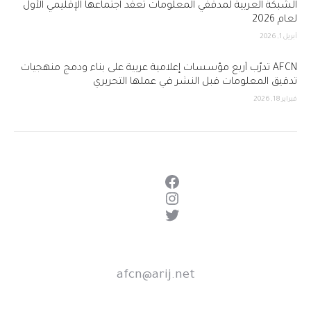
الشبكة العربية لمدققي المعلومات تعقد اجتماعها الإقليمي الأول
لعام 2026
أبريل 1, 2026
AFCN تدرّب أربع مؤسسات إعلامية عربية على بناء ودمج منهجيات
تدقيق المعلومات قبل النشر في عملها التحريري
فبراير 18, 2026
فيسبوك
إنستجرام
تويتر
afcn@arij.net