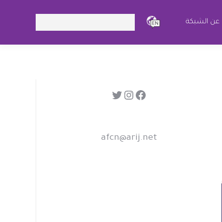
Search:
عن الشبكة
فيسبوك
إنستجرام
تويتر
afcn@arij.net