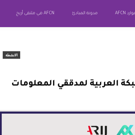
ارد AFCN
مدونة المبادئ
AFCN في ملتقى أريج
الانشطة
بكة العربية لمدققي المعلومات