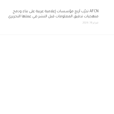
AFCN تدرّب أربع مؤسسات إعلامية عربية على بناء ودمج
منهجيات تدقيق المعلومات قبل النشر في عملها التحريري
فبراير 18, 2026