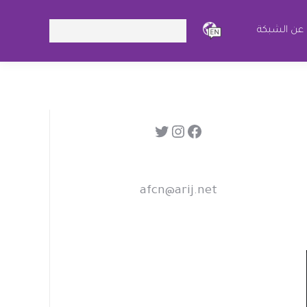
Search:
عن الشبكة
فيسبوك
إنستجرام
تويتر
afcn@arij.net