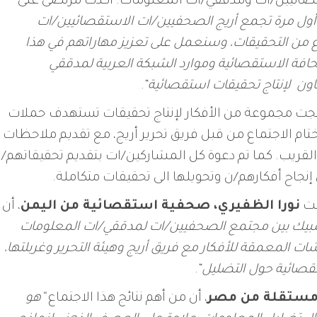
قصائيين/ات ومدققي/ات المعلومات. أكدت مرتضى على
أول مرة تجمع أريج الصحفيين/ات الاستقصائيين/ات
وع من التحقيقات، وسنعمل على تعزيز مهاراتهم في هذا
لصحافة الاستقصائية وموارد الشبكة العربية لمدققي
عاون لإنتاج تحقيقات استقصائية
“.
تجت مجموعة من الأفكار لإنتاج تحقيقات تستهدف حملات
م الاجتماع من قبل فريق تحرير أريج، مع تقديم ملاحظات
قريب. كما تم دعوة كل المشاركين/ات بتقديم تحقيقاتهم/
نجاح أفكارهم/ن وتحويلها الى تحقيقات متكاملة.
لت
نورا الظفيري، صحفية استقصائية من اليمن
، أن
شبيك بين مجتمع الصحفيين/ات لمدققي/ات المعلومات
ات المعمقة للأفكار مع فريق أريج وهيئة التحرير وغربلتها،
تقصائية حول التضليل
“.
 مستقلة من مصر
، أن من أهم نتائج هذا الاجتماع
“هو