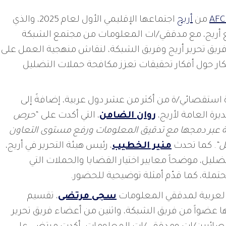
AFC
من
أريج
اجتماعها الإقليمي الأول لعام 2025، والذي
أريج، مع مدققي/ات المعلومات من مجتمع الشبكة
ومات AFCN، بالإضافة إلى فريق تحرير أريج وفريق الشبكة، لنقاش منهجية العمل على
كار حول أفكار تحقيقات تعزز مكافحة حملات التضليل
 وصحفي/ة استقصائي/ة من أكثر من عشر دول عربية، إضافةً إلى
روان الضامن
، التي أكدت على “
حرص
ية عبر دمجها مع تدقيق المعلومات ورفع مستوى التعاون
ل
“. كما تحدث
منير الخطيب
، رئيس هيئة التحرير في أريج،
يل، موضحاً معايير اختيار القضايا والحملات التي
لمحتملة، كما قدّم أمثلة توضيحية للحضور.
 العربية لمدققي المعلومات
سجى مرتضى
، تقسيم
عضواً من فريق الشبكة، واثنين من أعضاء فريق تحرير