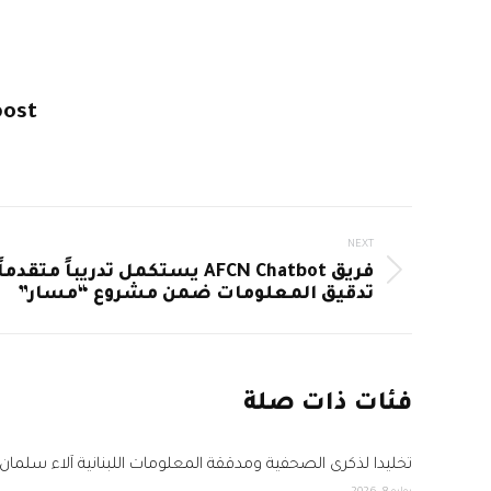
post
Post
NEXT
فريق AFCN Chatbot يستكمل تدريباً متقدم
navigation
Next
تدقيق المعلومات ضمن مشروع “مسار”
post:
فئات ذات صلة
تخليداً لذكرى الصحفية ومدققة المعلومات اللبنانية آلاء سلمان