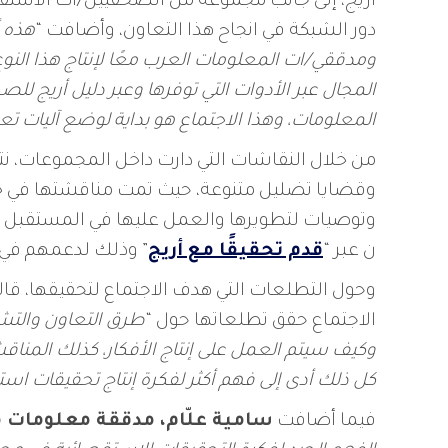
أريج، إلى جانب مجموعة من الصحفيين/ات الاست
دور الشبكة في انجاح هذا التعاون، وأضافت “
هذه 
ومدققي/ات المعلومات العرب معًا لإنتاج هذا الن
المجال عبر الأدوات التي توفرها وعبر دليل أريج ل
المعلومات، وهذا الاجتماع هو بداية لوضع آليات ت
من خلال النقاشات التي دارت داخل المجموعات، ن
وقضايا تضليل متنوعة، حيث تمت مناقشتها في ختا
وتوصيات لتطويرها والعمل عليها في المستقبل ال
ن عبر “
قدم تحقيقًا مع أريج
” وذلك لدعمهم في إ
وحول التطلعات التي هدف الاجتماع لتحقيقها، قا
الاجتماع حقق تطلعاتها حول “
طرق التعاون والت
وكيف سيتم العمل على إنتاج الأفكار، كذلك المناقش
كل ذلك أدى إلى فهم أكثر لفكرة إنتاج تحقيقات اس
فيما أضافت
سامية علّام، مدققة معلومات