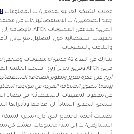
عقدت الشبكة العربية لمدققي/ات المعلومات
N
جمع الصحفيين/ات الاستقصائيين/ات من مجتمع 
العربية لمدققي المعل
تحقيقات استقصائية حول التضليل، مع تبادل الأف
والتلاعب بالمعلومات.
شارك في اللقاء 42 مدقق/ة معلومات
فريق AFCN وفريق تحرير أريج. افتتحت الجلسة المديرة العامة لأريج،
أريج على فكرة تعزيز وتطوير الصحافة الاستقصائ
بينهما لتطوير الصحافة العربية في مواجهة التضلي
عن مفهوم التحقيقات الاستقصائية في قضايا التضل
تستحق التحقيق، استناداً إلى أهدافها وتأثيراتها ا
تضمنت أجندة الاجتماع الذي أدارته مديرة الشبكة
المشاركين/ات إلى ستة مجموعات، ضمّت كل منها 