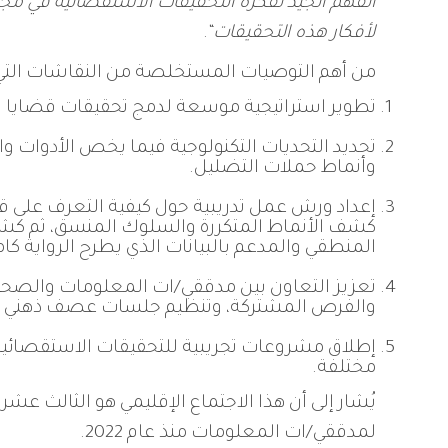
الفهم الجيد لفكرة التحقيقات الاستقصائية في مج
لأفكار هذه التحقيقات
“.
من أهم التوصيات المستخلصة من النقاشات التي د
تطوير استراتيجية موسعة لدمج تحقيقات قضايا
تحديد التحديات التكنولوجية فيما يخص الأدوات
وأنماط حملات التضليل.
إعداد ورش عمل تدريبية حول كيفية التعرف على ق
كشف الأنماط المتكررة والسلوك المنسق، ثم كشف 
المنطقي والمدعم بالبيانات الذي يطرح الرواية ك
تعزيز التعاون بين مدققي/ات المعلومات والصحف
والفرص المشتركة، وتنظيم جلسات عصف ذهني دوري
إطلاق مشروعات تجريبية للتحقيقات الاستقصائي
مختلفة.
يُشار إلى أن هذا الاجتماع الإقليمي هو الثالث ع
لمدققي/ات المعلومات منذ عام 2022.